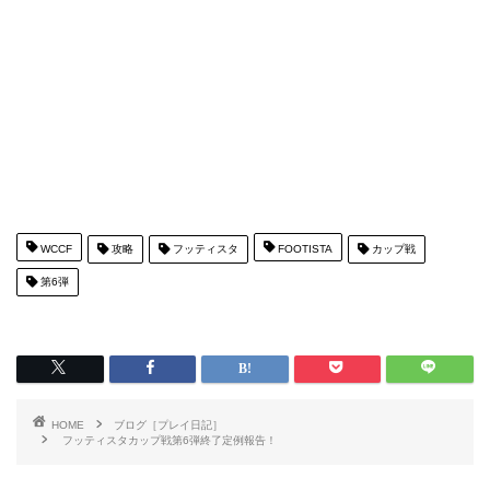
WCCF
攻略
フッティスタ
FOOTISTA
カップ戦
第6弾
HOME
ブログ［プレイ日記］
フッティスタカップ戦第6弾終了定例報告！