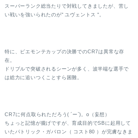
スーパーランク総当たりで対戦してきましたが、苦し
い戦いを強いられたのが“ ユヴェントス “。
特に、ピエモンテカップの決勝でのCR7は異常な存
在。
ドリブルで突破されるシーンが多く、波半端な選手で
は総力に追いつくことすら困難。
CR7に何点取られただろう( ´ー`)。о（妄想）
ちょっと記憶が朧げですが、育成目的でSBに起用して
いたパトリック・ガバロン（ コスト80 ）が完膚なきま