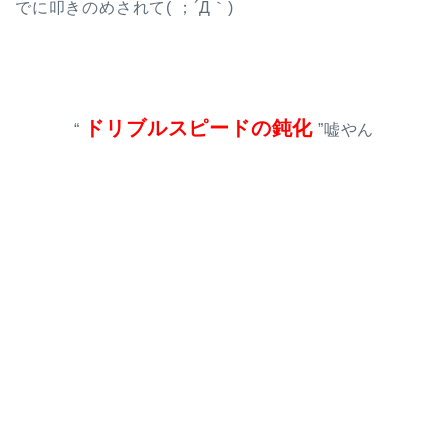
でに叩きのめされて( ；´Д｀)
ドリブルスピードの鈍化
“
”嘘やん