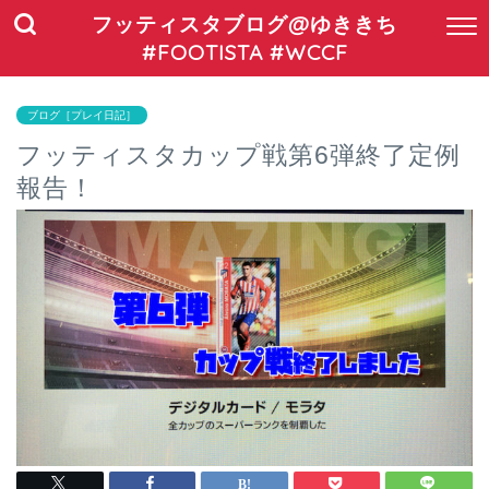
フッティスタブログ@ゆききち
#FOOTISTA #WCCF
ブログ［プレイ日記］
フッティスタカップ戦第6弾終了定例
報告！