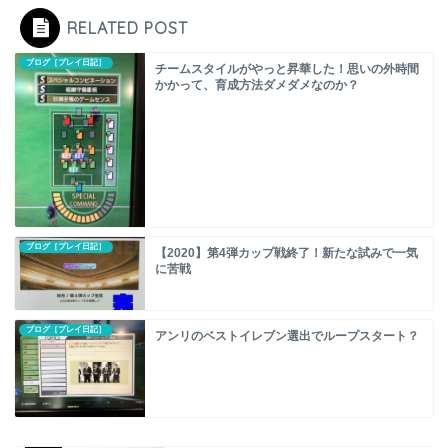
RELATED POST
ブログ［プレイ日記］
チームスタイルがやっと昇華した！思いの外時間
かかって、育成方法ダメダメなのか？
ブログ［プレイ日記］
【2020】第4弾カップ戦終了！新たな試みで一気
に苦戦
ブログ［プレイ日記］
アンリのベストイレブン選出でループスタート？