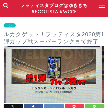
フッティスタブログ@ゆききち
#FOOTISTA #WCCF
コラム
ルカクゲット！フッティスタ2020第1
弾カップ戦スーパーランクまで終了