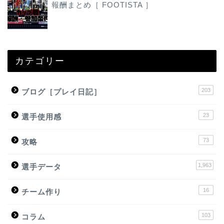
報酬まとめ［ FOOTISTA ］
カテゴリー
203
ブログ［プレイ日記］
23
選手使用感
73
攻略
1,963
選手データ
16
チーム作り
103
コラム